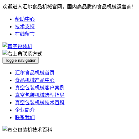
欢迎进入汇尔食品机械官网，国内高品质的食品机械运营商！
帮助中心
技术支持
在线留言
Toggle navigation
汇尔食品机械首页
食品机械产品中心
真空包装机械客户案例
真空包装机械选型指导
真空包装机械技术百科
企业简介
联系我们