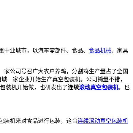
重中业城市，以汽车零部件、食品、
食品机械
、家具
一家公司号召广大农户养鸡，分割鸡生产量占了全国
诸城一家企业开始生产真空包装机，公司销量不错，
空包装机开始做，也研发出了
连续
滚动真空包装机
，也
包装机来对食品进行包装，这台
连续滚动真空包装机