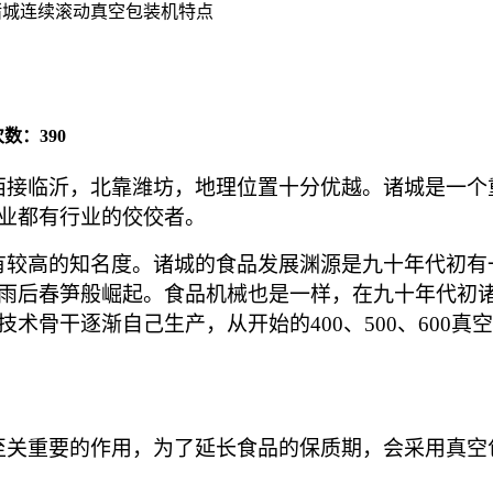
城连续滚动真空包装机特点
数：390
西接临沂，北靠潍坊，地理位置十分优越。诸城是一个
业都有行业的佼佼者。
有较高的知名度。诸城的食品发展渊源是九十年代初有
雨后春笋般崛起。食品机械也是一样，在九十年代初
术骨干逐渐自己生产，从开始的400、500、600真
至关重要的作用，为了延长食品的保质期，会采用真空