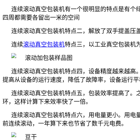
连续滚动真空包装机有一个很明显的特点是有个绿
四周都需要各留出一米的空间
连续滚动真空包装机特点二，解放了双手提盖压
连续
滚动真空包装机
特点三，以工业真空包装机
连续滚动真空包装机特点四，设备精度越来越高
提高从设备的运行速度，降低了故障率，设备运行平
连续滚动真空包装机特点五，包装效率提高了。
环，这样计算下来效率快了一倍。
连续滚动真空包装机特点六，用电量更小。用电
前连续滚动，一年算下来也节省了数千元电费。