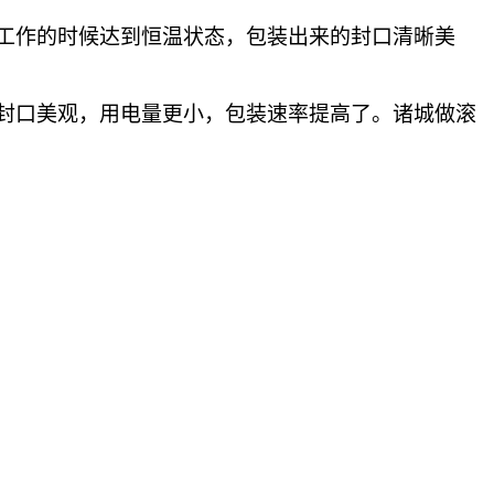
工作的时候达到恒温状态，包装出来的封口清晰美
封口美观，用电量更小，包装速率提高了。诸城做滚