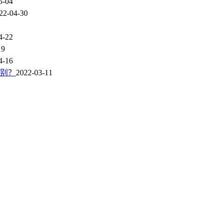
5-04
22-04-30
4-22
19
4-16
别？
2022-03-11