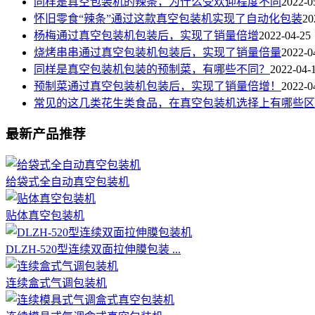
同样是真空包装机的辣条，为什么受欢迎程度不同
2022-0
怀旧零食“辣条”通过这款真空包装机实现了自动化包装
20
杨梅通过真空包装机包装后，实现了销量倍增
2022-04-25
烧烤串串通过真空包装机包装后，实现了销量倍量
2022-0
同样是真空包装机包装的预制菜，有哪些不同？
2022-04-
预制菜通过真空包装机包装后，实现了销量倍增！
2022-0
常见的这几类花生类食品，在真空包装机选择上有哪些区
最新产品推荐
给袋式全自动真空包装机
贴体真空包装机
DLZH-520型连续双面拉伸膜包装 ...
连续盒式气调包装机