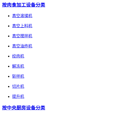
按肉食加工设备分类
真空滚揉机
真空上料机
真空搅拌机
真空油炸机
绞肉机
解冻机
斩拌机
切片机
提升机
按中央厨房设备分类