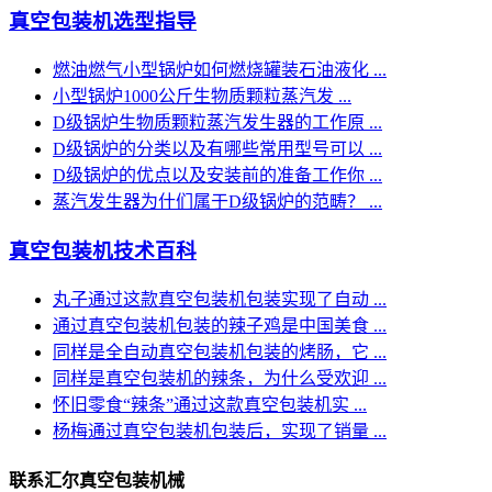
真空包装机选型指导
燃油燃气小型锅炉如何燃烧罐装石油液化 ...
小型锅炉1000公斤生物质颗粒蒸汽发 ...
D级锅炉生物质颗粒蒸汽发生器的工作原 ...
D级锅炉的分类以及有哪些常用型号可以 ...
D级锅炉的优点以及安装前的准备工作你 ...
蒸汽发生器为什们属于D级锅炉的范畴？ ...
真空包装机技术百科
丸子通过这款真空包装机包装实现了自动 ...
通过真空包装机包装的辣子鸡是中国美食 ...
同样是全自动真空包装机包装的烤肠，它 ...
同样是真空包装机的辣条，为什么受欢迎 ...
怀旧零食“辣条”通过这款真空包装机实 ...
杨梅通过真空包装机包装后，实现了销量 ...
联系汇尔真空包装机械