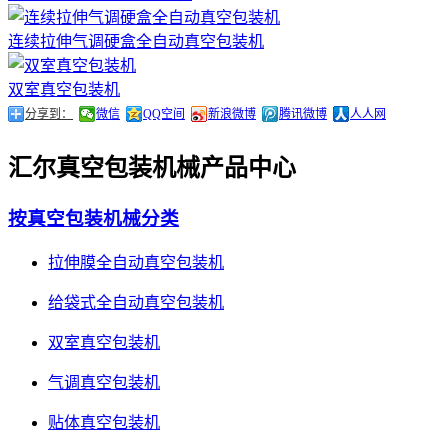
连续拉伸气调硬盒全自动真空包装机
双室真空包装机
分享到：
微信
QQ空间
新浪微博
腾讯微博
人人网
汇尔真空包装机械产品中心
按真空包装机械分类
拉伸膜全自动真空包装机
给袋式全自动真空包装机
双室真空包装机
气调真空包装机
贴体真空包装机