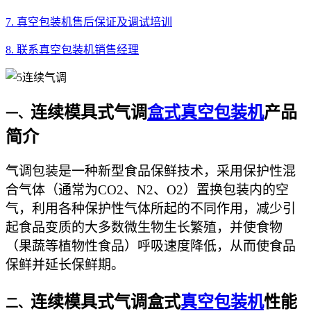
7. 真空包装机售后保证及调试培训
8. 联系真空包装机销售经理
连续模具式气调
盒式真空包装机
产品
一、
简介
气调包装是一种新型食品保鲜技术，采用保护性混
合气体（通常为CO2、N2、O2）置换包装内的空
气，利用各种保护性气体所起的不同作用，减少引
起食品变质的大多数微生物生长繁殖，并使食物
（果蔬等植物性食品）呼吸速度降低，从而使食品
保鲜并延长保鲜期。
连续模具式气调盒式
真空包装机
性能
二、