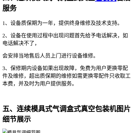
服务
1、设备质保期为一年，提供终身维修及技术支持。
2、设备在使用过程中出现问题首先给予电话解决，如
电话解决不了，
会安排当地售后人员上门进行设备维修。
3、保修期内设备如果出现故障，免费为用户更换零配
件及维修，超出质保期的维修如需更换零配件只收取工
本费，并及时为用户提供服务。
五、连续模具式气调盒式真空包装机图片
细节展示