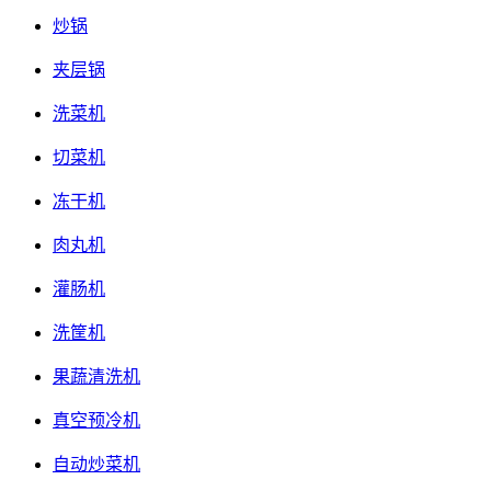
炒锅
夹层锅
洗菜机
切菜机
冻干机
肉丸机
灌肠机
洗筐机
果蔬清洗机
真空预冷机
自动炒菜机