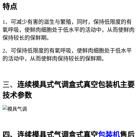
特点
1、可减少有害的滋生与繁殖，同时，保持低限度的有
氧呼吸，使鲜肉细胞处于低水平的活动中，从而使鲜肉
保持较长的保鲜期。
2、可保持低限度的有氧呼吸，使鲜肉细胞处于低水平
的活动中，从而使鲜肉保持较长的保鲜期。
主要
三、
连续模具式气调盒式真空包装机
技术参数
四、连续模具式气调盒式真空
包装机
售后