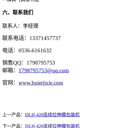
六、联系我们
联系人：李经理
联系电话：
13371457737
电话：
0536-6161632
销售
QQ
：
1798795753
邮箱：
1798795753@qq.com
官网：
www.huierjixie.com
上一产品：
DLH-420连续拉伸膜包装机
下一产品：
DLH-420连续拉伸膜包装机