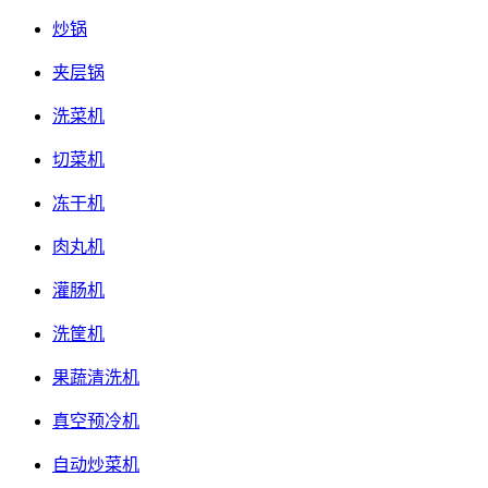
炒锅
夹层锅
洗菜机
切菜机
冻干机
肉丸机
灌肠机
洗筐机
果蔬清洗机
真空预冷机
自动炒菜机