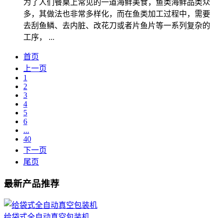
为了人们餐桌上常见的一道海鲜美食，鱼类海鲜品类众
多，其做法也非常多样化，而在鱼类加工过程中，需要
去刮鱼鳞、去内脏、改花刀或者片鱼片等一系列复杂的
工序， ...
首页
上一页
1
2
3
4
5
6
...
40
下一页
尾页
最新产品推荐
给袋式全自动真空包装机