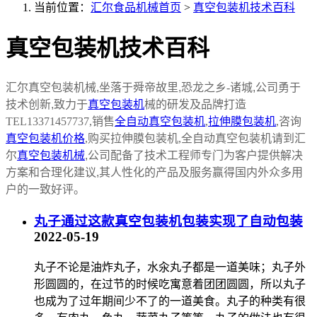
当前位置：
汇尔食品机械首页
>
真空包装机技术百科
真空包装机技术百科
汇尔真空包装机械
,
坐落于舜帝故里
,
恐龙之乡-诸城
,
公司勇于
技术创新
,
致力于
真空包装机
械的研发及品牌打造
TEL13371457737,销售
全自动真空包装机
,
拉伸膜包装机
,咨询
真空包装机价格
,购买拉伸膜包装机,全自动真空包装机请到汇
尔
真空包装机械
,
公司配备了技术工程师专门为客户提供解决
方案和合理化建议
,
其人性化的产品及服务赢得国内外众多用
户的一致好评。
丸子通过这款真空包装机包装实现了自动包装
2022-05-19
丸子不论是油炸丸子，水汆丸子都是一道美味；丸子外
形圆圆的，在过节的时候吃寓意着团团圆圆，所以丸子
也成为了过年期间少不了的一道美食。丸子的种类有很