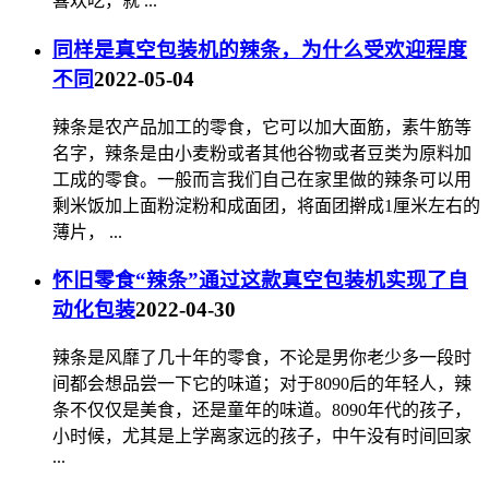
喜欢吃，就 ...
同样是真空包装机的辣条，为什么受欢迎程度
不同
2022-05-04
辣条是农产品加工的零食，它可以加大面筋，素牛筋等
名字，辣条是由小麦粉或者其他谷物或者豆类为原料加
工成的零食。一般而言我们自己在家里做的辣条可以用
剩米饭加上面粉淀粉和成面团，将面团擀成1厘米左右的
薄片， ...
怀旧零食“辣条”通过这款真空包装机实现了自
动化包装
2022-04-30
辣条是风靡了几十年的零食，不论是男你老少多一段时
间都会想品尝一下它的味道；对于8090后的年轻人，辣
条不仅仅是美食，还是童年的味道。8090年代的孩子，
小时候，尤其是上学离家远的孩子，中午没有时间回家
...