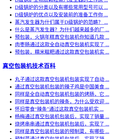
D级锅炉的分类以及有哪些常用型号可以 ...
D级锅炉的优点以及安装前的准备工作你 ...
蒸汽发生器为什们属于D级锅炉的范畴？ ...
什么是蒸汽发生器？为什们越来越多的厂 ...
预包装，火锅年糕真空包装机你知道几款 ...
肉枣肠通过这款全自动真空包装机实现了 ...
预包装，糯米糍粑通过这款真空包装机实 ...
真空包装机技术百科
丸子通过这款真空包装机包装实现了自动 ...
通过真空包装机包装的辣子鸡是中国美食 ...
同样是全自动真空包装机包装的烤肠，它 ...
同样是真空包装机的辣条，为什么受欢迎 ...
怀旧零食“辣条”通过这款真空包装机实 ...
杨梅通过真空包装机包装后，实现了销量 ...
烧烤串串通过真空包装机包装后，实现了 ...
同样是真空包装机包装的预制菜，有哪些 ...
预制菜通过真空包装机包装后，实现了销 ...