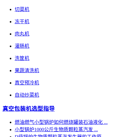
切菜机
冻干机
肉丸机
灌肠机
洗筐机
果蔬清洗机
真空预冷机
自动炒菜机
真空包装机选型指导
燃油燃气小型锅炉如何燃烧罐装石油液化 ...
小型锅炉1000公斤生物质颗粒蒸汽发 ...
D级锅炉生物质颗粒蒸汽发生器的工作原 ...