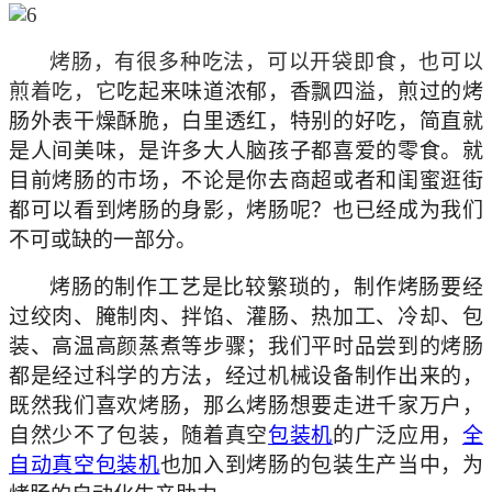
烤肠，有很多种吃法，可以开袋即食，也可以
煎着吃，它
吃起来味道浓郁，香飘四溢，
煎过的烤
肠
外表干燥酥脆，白里透红，特别的好吃，简直就
是人间美味，是许多大人脑孩子都喜爱的零食。
就
目前烤肠的市场，不论是你去商超或者和闺蜜逛街
都可以看到烤肠的身影，烤肠呢？也已经成为我们
不可或缺的一部分。
烤肠的制作工艺是比较繁琐的，制作烤肠要经
过绞肉、腌制肉、拌馅、灌肠、热加工、冷却、包
装、高温高颜蒸煮等步骤；我们平时品尝到的烤肠
都是经过科学的方法，经过机械设备制作出来的，
既然我们喜欢烤肠，那么烤肠想要走进千家万户，
自然少不了包装，随着真空
包装机
的广泛应用，
全
自动真空包装机
也加入到烤肠的包装生产当中，为