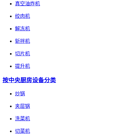
真空油炸机
绞肉机
解冻机
斩拌机
切片机
提升机
按中央厨房设备分类
炒锅
夹层锅
洗菜机
切菜机